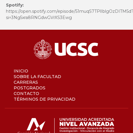
Spotify:
https://open.spotify.com/episode/51muqS7TPlIblgOzDITM5d
si=3Ng5xra8RNGdwGVrXS3Ewg
INICIO
SOBRE LA FACULTAD
CARRERAS
POSTGRADOS
CONTACTO
TÉRMINOS DE PRIVACIDAD