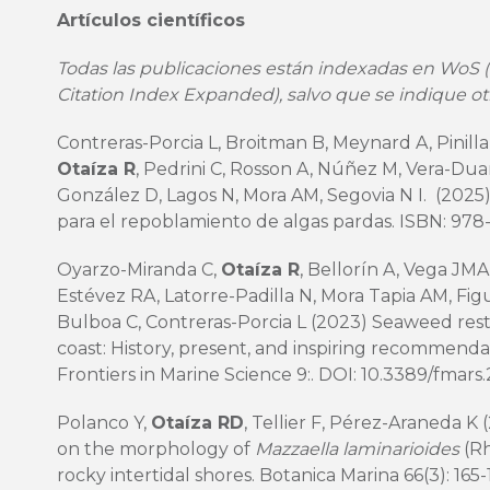
Artículos científicos
Todas las publicaciones están indexadas en WoS (
Citation Index Expanded), salvo que se indique ot
Contreras-Porcia L, Broitman B, Meynard A, Pinilla
Otaíza R
, Pedrini C, Rosson A, Núñez M, Vera-Duar
González D, Lagos N, Mora AM, Segovia N I. (2025
para el repoblamiento de algas pardas. ISBN: 978
Oyarzo-Miranda C,
Otaíza R
, Bellorín A, Vega JMA
Estévez RA, Latorre-Padilla N, Mora Tapia AM, Fig
Bulboa C, Contreras-Porcia L (2023) Seaweed res
coast: History, present, and inspiring recommendati
Frontiers in Marine Science 9:. DOI:
10.3389/fmars
Polanco Y,
Otaíza RD
, Tellier F, Pérez-Araneda K
on the morphology of
Mazzaella laminarioides
(Rh
rocky intertidal shores. Botanica Marina 66(3): 165