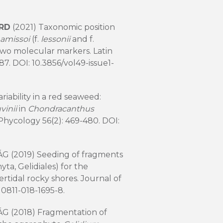
 RD
(2021) Taxonomic position
amissoi
(f.
lessonii
and f.
two molecular markers. Latin
87. DOI:
10.3856/vol49-issue1-
iability in a red seaweed:
vinii
in
Chondracanthus
Phycology 56(2): 469-480. DOI:
ÁG (2019) Seeding of fragments
a, Gelidiales) for the
rtidal rocky shores. Journal of
10811-018-1695-8
.
ÁG (2018) Fragmentation of