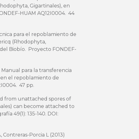
Rhodophyta, Gigartinales), en
to FONDEF-HUAM AQ12I0004. 44
cnica para el repoblamiento de
dericq (Rhodophyta,
n del Biobío. Proyecto FONDEF-
 Manual para la transferencia
s en el repoblamiento de
I0004. 47 pp.
d from unattached spores of
nales) can become attached to
fía 49(1): 135-140. DOI:
A, Contreras-Porcia L (2013)