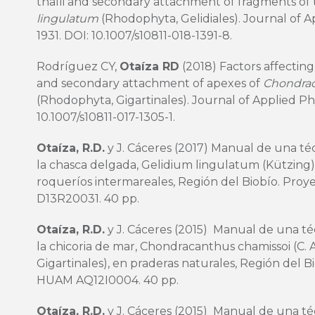
thalli and secondary attachment of fragments o
lingulatum
(Rhodophyta, Gelidiales). Journal of A
1931. DOI:
10.1007/s10811-018-1391-8
.
Rodríguez CY,
Otaíza RD
(2018) Factors affectin
and secondary attachment of apexes of
Chondrac
(Rhodophyta, Gigartinales). Journal of Applied Phy
10.1007/s10811-017-1305-1
.
Otaíza, R.D.
y J. Cáceres (2017) Manual de una té
la chasca delgada, Gelidium lingulatum (Kützing)
roqueríos intermareales, Región del Biobío. P
D13R20031. 40 pp.
Otaíza, R.D.
y J. Cáceres (2015) Manual de una té
la chicoria de mar, Chondracanthus chamissoi (C.
Gigartinales), en praderas naturales, Región del
HUAM AQ12I0004. 40 pp.
Otaíza, R.D.
y J. Cáceres (2015) Manual de una té