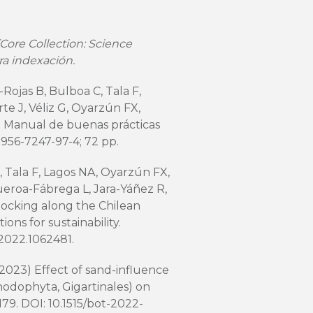
Core Collection: Science
ra indexación.
-Rojas B, Bulboa C, Tala F,
te J, Véliz G, Oyarzún FX,
) Manual de buenas prácticas
-956-7247-97-4; 72 pp.
, Tala F, Lagos NA, Oyarzún FX,
ueroa-Fábrega L, Jara-Yáñez R,
tocking along the Chilean
ons for sustainability.
.2022.1062481
.
 (2023) Effect of sand-influence
odophyta, Gigartinales) on
-179. DOI:
10.1515/bot-2022-