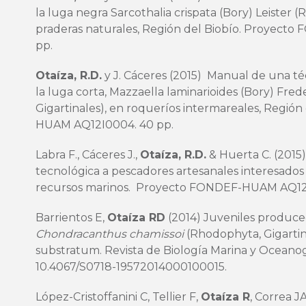
la luga negra Sarcothalia crispata (Bory) Leister (
praderas naturales, Región del Biobío. Proyec
pp.
Otaíza, R.D.
y J. Cáceres (2015) Manual de una té
la luga corta, Mazzaella laminarioides (Bory) Fre
Gigartinales), en roqueríos intermareales, Regió
HUAM AQ12I0004. 40 pp.
Labra F., Cáceres J.,
Otaíza, R.D.
& Huerta C. (2015)
tecnológica a pescadores artesanales interesado
recursos marinos. Proyecto FONDEF-HUAM AQ12
Barrientos E,
Otaíza RD
(2014) Juveniles produce
Chondracanthus chamissoi
(Rhodophyta, Gigarti
substratum. Revista de Biología Marina y Oceanogra
10.4067/S0718-19572014000100015
.
López-Cristoffanini C, Tellier F,
Otaíza R
, Correa J