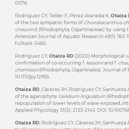
0076
.
Rodríguez CY, Tellier F, Pérez-Araneda K,
Otaíza
of the two sympatric forms of
Chondracanthus ch
chauvinii
) (Rhodophyta, Gigartinaceae) by using 
American Journal of Aquatic Research 49(1): 182-1
fulltext-2460
.
Rodríguez CY,
Otaíza RD
(2020) Morphological var
confirmation of co‐occurring f.
lessonii
and f.
chau
chamissoi
(Rhodophyta, Gigartinales). Journal of 
10.1111/jpy.12955
.
Otaíza RD
, Cáceres JH, Rodríguez CY, Sanhueza 
of the agarophyte
Gelidium lingulatum
(Rhodophyt
repopulation of lower levels of wave-exposed, inte
Applied Phycology 31(3): 2133-2143. DOI:
10.1007/s
Otaíza RD
, Rodríguez CY, Cáceres JH, Sanhueza 