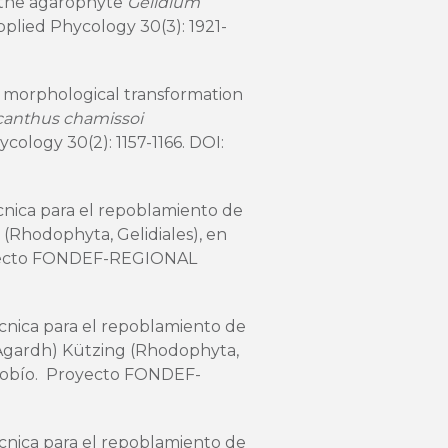
f the agarophyte
Gelidium
pplied Phycology 30(3): 1921-
g morphological transformation
anthus chamissoi
cology 30(2): 1157-1166. DOI:
cnica para el repoblamiento de
 (Rhodophyta, Gelidiales), en
royecto FONDEF-REGIONAL
cnica para el repoblamiento de
 Agardh) Kützing (Rhodophyta,
 Biobío. Proyecto FONDEF-
cnica para el repoblamiento de