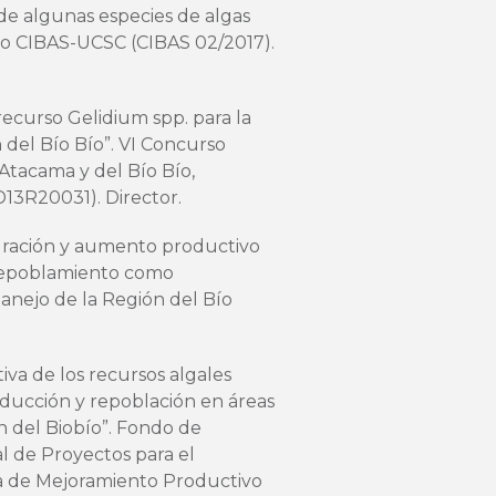
a de algunas especies de algas
ario CIBAS-UCSC (CIBAS 02/2017).
recurso Gelidium spp. para la
n del Bío Bío”. VI Concurso
tacama y del Bío Bío,
D13R20031). Director.
tauración y aumento productivo
: repoblamiento como
anejo de la Región del Bío
va de los recursos algales
oducción y repoblación en áreas
n del Biobío”. Fondo de
l de Proyectos para el
ea de Mejoramiento Productivo