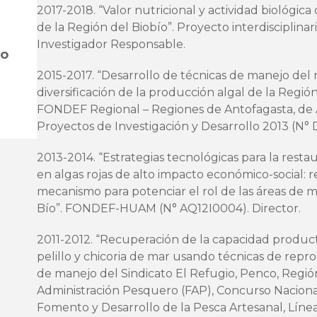
2017-2018. “Valor nutricional y actividad biológic
de la Región del Biobío”. Proyecto interdisciplin
Investigador Responsable.
jo
2015-2017. “Desarrollo de técnicas de manejo del 
diversificación de la producción algal de la Regió
FONDEF Regional – Regiones de Antofagasta, de A
Proyectos de Investigación y Desarrollo 2013 (N° 
2013-2014. “Estrategias tecnológicas para la res
en algas rojas de alto impacto económico-social
mecanismo para potenciar el rol de las áreas de m
Bío”. FONDEF-HUAM (N° AQ12I0004). Director.
2011-2012. “Recuperación de la capacidad producti
pelillo y chicoria de mar usando técnicas de repr
de manejo del Sindicato El Refugio, Penco, Regió
Administración Pesquero (FAP), Concurso Naciona
Fomento y Desarrollo de la Pesca Artesanal, Lín