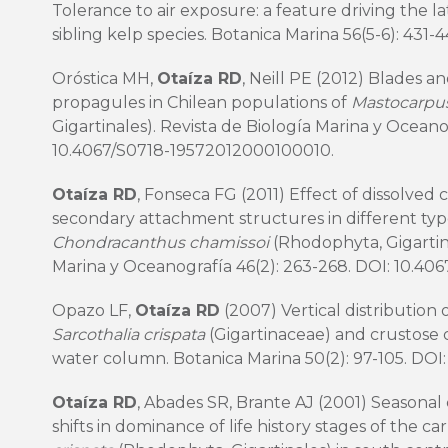
Tolerance to air exposure: a feature driving the la
sibling kelp species. Botanica Marina 56(5-6): 431-
Oróstica MH,
Otaíza RD
, Neill PE (2012) Blades an
propagules in Chilean populations of
Mastocarpu
Gigartinales). Revista de Biología Marina y Oceanog
10.4067/S0718-19572012000100010
.
Otaíza RD
, Fonseca FG (2011) Effect of dissolved
secondary attachment structures in different typ
Chondracanthus chamissoi
(Rhodophyta, Gigartina
Marina y Oceanografía 46(2): 263-268. DOI:
10.406
Opazo LF,
Otaíza RD
(2007) Vertical distribution
Sarcothalia crispata
(Gigartinaceae) and crustose co
water column. Botanica Marina 50(2): 97-105. DOI
Otaíza RD
, Abades SR, Brante AJ (2001) Seasona
shifts in dominance of life history stages of the 