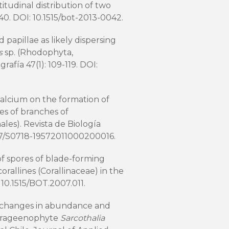
titudinal distribution of two
440. DOI:
10.1515/bot-2013-0042
.
d papillae as likely dispersing
s
sp. (Rhodophyta,
rafía 47(1): 109-119. DOI:
 calcium on the formation of
es of branches of
les). Revista de Biología
7/S0718-19572011000200016
.
 of spores of blade-forming
rallines (Corallinaceae) in the
:
10.1515/BOT.2007.011
.
l changes in abundance and
carrageenophyte
Sarcothalia